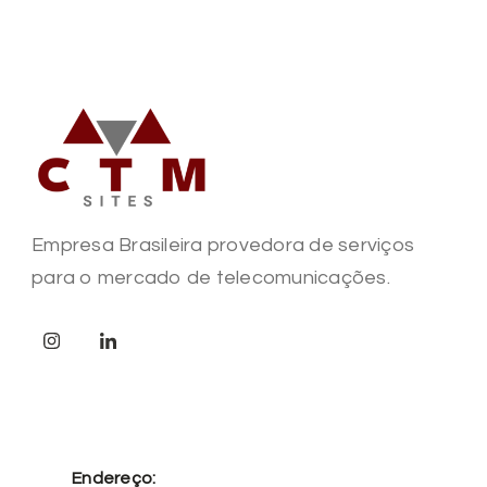
Empresa Brasileira provedora de serviços
para o mercado de telecomunicações.
Endereço: